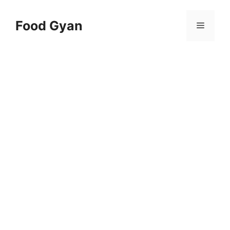
Skip
to
Food Gyan
Menu
content