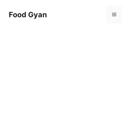
Skip
to
Food Gyan
Menu
content