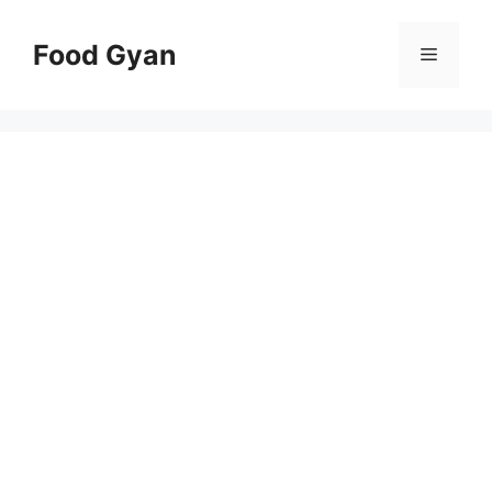
Skip
to
Food Gyan
Menu
content