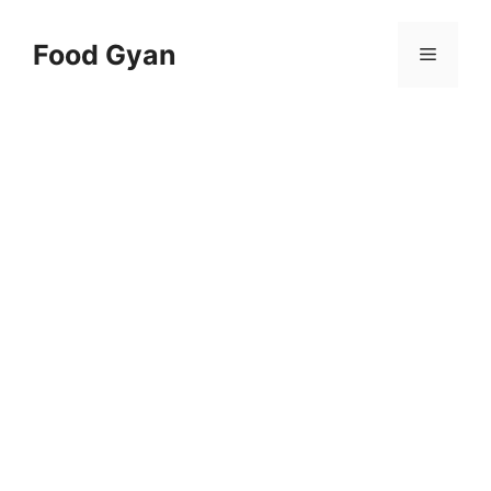
Skip
to
Food Gyan
Menu
content