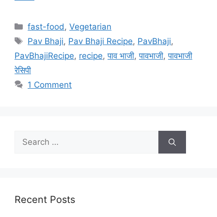
Categories
fast-food
,
Vegetarian
Tags
Pav Bhaji
,
Pav Bhaji Recipe
,
PavBhaji
,
PavBhajiRecipe
,
recipe
,
पाव भाजी
,
पावभाजी
,
पावभाजी
रेसिपी
1 Comment
Search
for:
Recent Posts