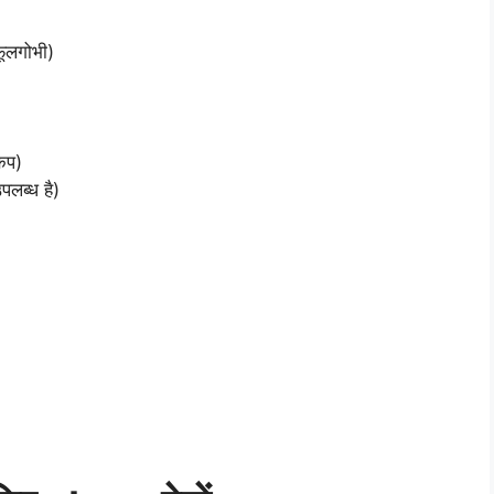
ूलगोभी)
कप)
उपलब्ध है)